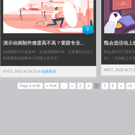
0
演示动画制作难度高不高？要跟专业...
甄会选活动上
动画制作分为很多种，在做选择的时候，大家要结合自己
甄会选920三周年
的需要跟动画制作公司建立合作关…
启！~ 为你献上五
06/27, 2022 at 17:
07/13, 2022 at 14:21 in
动画资讯
Page 4 of 90
« First
...
«
2
3
4
5
6
»
10