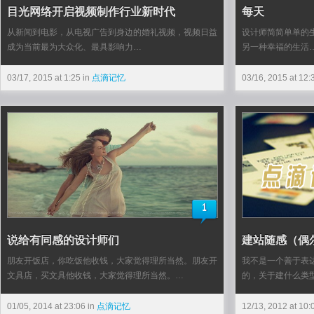
目光网络开启视频制作行业新时代
每天
从新闻到电影，从电视广告到身边的婚礼视频，视频日益
设计师简简单单的
成为当前最为大众化、最具影响力…
另一种幸福的生活
03/17, 2015 at 1:25 in
点滴记忆
03/16, 2015 at 12:
1
说给有同感的设计师们
建站随感（偶
朋友开饭店，你吃饭他收钱，大家觉得理所当然。朋友开
我不是一个善于表
文具店，买文具他收钱，大家觉得理所当然。…
的，关于建什么类
01/05, 2014 at 23:06 in
点滴记忆
12/13, 2012 at 10: