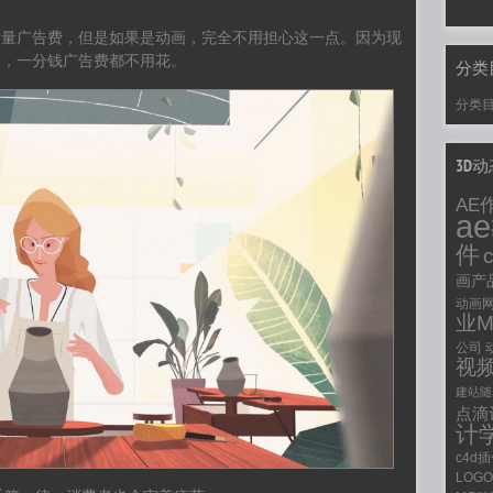
大量广告费，但是如果是动画，完全不用担心这一点。因为现
画，一分钱广告费都不用花。
分类
分类
3D
AE
a
件
画产
动画
业
公司
视
建站随
点滴
计
c4d
LOG