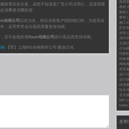
政府
拍摄效果实在太差，虽然不知道是广告公司没用心，还是明星
教程
(
引起消费者消费欲望。
教程
(
教程
(
ash动画公司
以此为生，所以当有客户找到他们时，为提高自
施工
制作，反而常常会出现高质量宣传动画。
栏目
欢快
(
告，还不如低价请
flash动画公司
设计高品质宣传动画。
演示
点滴
动画
-
【荐】上海MG动画制作公司 酷加文化
片头
特效
特效
网络
背景
设计
设计
转场
轻乐
音乐
WP-C
better.
左邻