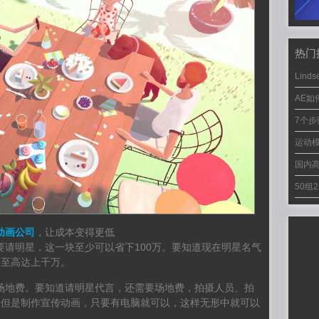
热门
Linds
AE
7个步骤
运动模
国内
50组
h动画公司
，让成本变得更低
要请明星，这一块至少可以省下100万。要知道现在明星名气
甚至高达上千万。
场地费。要知道请明星代言，还需要场地费，拍摄人员、拍
，但是制作宣传动画，只要有电脑就可以，这样无形中就可以