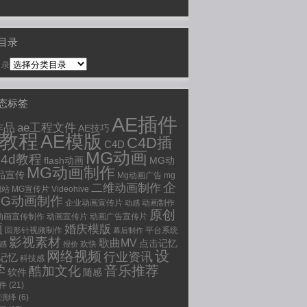
目录
目录
动态标签
AE插件
ae工程文件
作品
AE技巧
e教程
AE模版
C4D插
C4D
MG动画
c4d教程
flash动画
MG动
MG动画制作
品宣传
Mg动画广告
mg
企
二维动画制作
网站
MG宣传片
Videohive
MG动画制作
企业动画宣传片
动画制作
动感
原创
动画宣传制作
动画宣传片
动画广告宣传片
频
婚庆模版
回形针视频制作
平台系统
幕后制作
影视素材
歌曲MV
点击记忆
欢快
感
报价
设
网络视频
行业资讯
记忆
科技感
学
音乐推荐
酷加文化
软件
随感
插件
(21)
O演绎
(6)