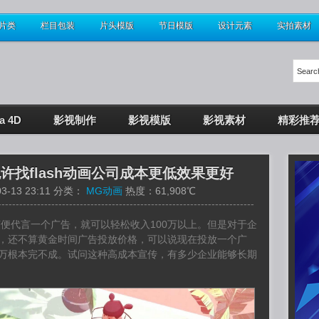
片类
栏目包装
片头模版
节日模版
设计元素
实拍素材
a 4D
影视制作
影视模版
影视素材
精彩推
许找flash动画公司成本更低效果更好
3-13 23:11 分类：
MG动画
热度：61,908℃
------------------------------------------------------------------------
便代言一个广告，就可以轻松收入100万以上。但是对于企
上，还不算黄金时间广告投放价格，可以说现在投放一个广
0万根本完不成。试问这种高成本宣传，有多少企业能够长期