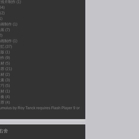
宣传片制作
(1)
64)
12)
1)
动画制作
(1)
包装
(7)
2)
动画制作
(1)
记忆
(37)
模版
(1)
制作
(9)
素材
(5)
推荐
(21)
素材
(2)
元素
(3)
技巧
(5)
素材
(1)
伴奏
(4)
推荐
(4)
umulus by
Roy Tanck
requires
Flash Player
9 or
右舍