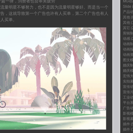
千篇一律，消费者也会审美疲劳
MG动
Slide
(
为流量明星不够努力，也不是因为流量明星够好。而是当一个
产品
广告，这就导致第一个广告也许有人买单，第二个广告也有人
其他
(
有人买单。
其他
(
其它
(
剪辑
动感
(
动画
动画
动画
图文
婚庆
婚庆
宏伟
实拍
宣传
宣传
工业
平台
广告
影视
影视
插件
(
插件
(