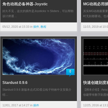
角色动画必备神器-Joystic
MG动画必用
好久不见，这次的插件是Joysticks ‘n Sliders，可以帮助
其实MG动画最重要
设计师通…
时无刻都要动。也
05/12, 2020 at 15:33 in
插件
,
教程
11/15, 2019 at 10:
0
Stardust 0.9.6
快速创建刻度标尺
Stardust 0.9.6 新版本点式3D星尘粒子特效中文安装介
【脚本介绍】 Aescr
绍…
创建带有数字刻度
12/01, 2017 at 14:27 in
插件
12/25, 2016 at 13: