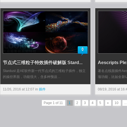
0
节点式三维粒子特效插件破解版 Stard...
Aescripts P
Stardust 是AE软件新一代节点式的三维粒子插件，独立
著名点线面插件Aescr
的操控界面，功能强大，含多种预设…
项功能，比如全新U
11/26, 2016 at 12:07 in
插件
08/19, 2016 at 16:
Page 1 of 11
1
2
3
4
5
»
10
...